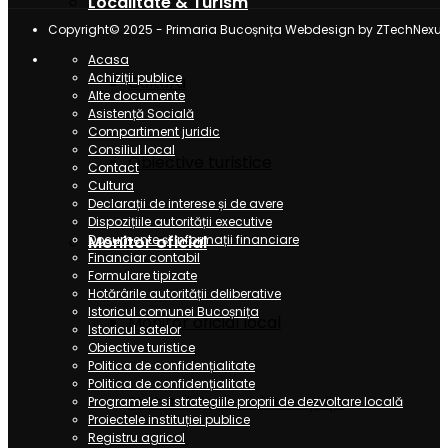
Localitate & Turism
Copyright© 2025 - Primaria Bucoșnița Webdesign by ZTechNexus
Acasa
Achiziții publice
Cultura
Alte documente
Asistență Socială
Compartiment juridic
Consiliul local
Obiective turistice
Contact
Cultura
Declarații de interese și de avere
Dispozițiile autorității executive
Documente și informații financiare
Monitor oficial
Financiar contabil
Formulare tipizate
Hotărârile autorității deliberative
Istoricul comunei Bucoșnița
Monitor oficial local
Istoricul satelor
Obiective turistice
Politica de confidențialitate
Politica de confidențialitate
Statutul Comunei Bucoșnița
Programele si strategiile proprii de dezvoltare locală
Proiectele instituției publice
Registru agricol