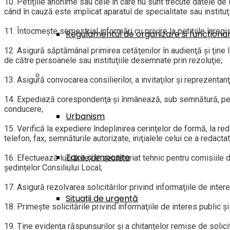
10. Petiţiile anonime sau cele în care nu sunt trecute datele de i
când în cauză este implicat aparatul de specialitate sau instituţii
11. Întocmeşte semestrial informări cu privire la petiţiile înregi
Regulamentul de organizare si funcționa
12. Asigură săptămânal primirea cetăţenilor în audienţă şi ţine
de către persoanele sau instituţiile desemnate prin rezoluţie;
Servicii pentru Cetățeni
13. Asigură convocarea consilierilor, a invitaţilor şi reprezenta
14. Expediază corespondenţa şi înmânează, sub semnătură, pe c
conducere;
Urbanism
15. Verifică la expediere îndeplinirea cerinţelor de formă, la re
telefon, fax, semnăturile autorizate, iniţialele celui ce a redacta
Taxe și impozite
16. Efectuează lucrările de secretariat tehnic pentru comisiile d
şedinţelor Consiliului Local;
17. Asigură rezolvarea solicitărilor privind informaţiile de inte
Situații de urgență
18. Primeşte solicitările privind informaţiile de interes public
19. Ține evidenţa răspunsurilor şi a chitanţelor remise de solicit