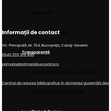
Stare civilă
Informații de contact
Formulare tipizate
Str. Principală ,Nr. 154, Bucoșnița, Caraș-Severin
Transparență
0040 255 519 400
primaria@primariabucosnita.ro
Declarații de interese și de avere
Centrul de resurse bibliografice în domeniul guvernării des
Politica de confidențialitate