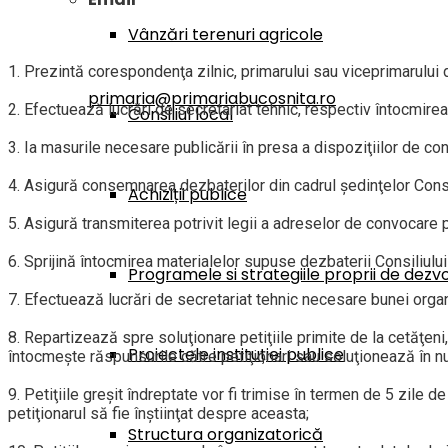
Vânzări terenuri agricole
1. Prezintă corespondenţa zilnic, primarului sau viceprimarului 
primaria@primariabucosnita.ro
2. Efectuează lucrări de secretariat tehnic, respectiv întocmirea
Consiliul local
3. Ia masurile necesare publicării în presa a dispoziţiilor de co
4. Asigură consemnarea dezbaterilor din cadrul şedinţelor Consil
Achiziții publice
5. Asigură transmiterea potrivit legii a adreselor de convocare pen
6. Sprijină întocmirea materialelor supuse dezbaterii Consiliului
Programele si strategiile proprii de dezv
7. Efectuează lucrări de secretariat tehnic necesare bunei organ
8. Repartizează spre soluţionare petiţiile primite de la cetăţeni
Proiectele instituției publice
întocmeşte răspunsurile către petiţionari sau soluţionează în num
9. Petiţiile greşit îndreptate vor fi trimise în termen de 5 zile d
petiţionarul să fie înştiinţat despre aceasta;
Structura organizatorică