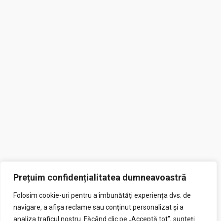
0040 255 519 400
primaria@primariabucosnita.ro
Centrul de resurse bibliografice în domeniul guvernării
deschise
Prețuim confidențialitatea dumneavoastră
Copyright© 2025 - Primaria Bucoșnița Webdesign by ZTechNexus &
Folosim cookie-uri pentru a îmbunătăți experiența dvs. de
VXS Design.
navigare, a afișa reclame sau conținut personalizat și a
analiza traficul nostru. Făcând clic pe „Acceptă tot”, sunteți