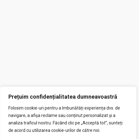
primaria@primariabucosnita.ro
Centrul de resurse bibliografice în domeniul guvernării
deschise
Prețuim confidențialitatea dumneavoastră
Folosim cookie-uri pentru a îmbunătăți experiența dvs. de
Copyright© 2025 - Primaria Bucoșnița Webdesign by ZTechNexus &
navigare, a afișa reclame sau conținut personalizat și a
VXS Design.
analiza traficul nostru. Făcând clic pe „Acceptă tot”, sunteți
de acord cu utilizarea cookie-urilor de către noi.