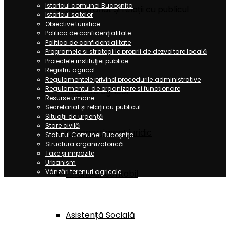
Istoricul comunei Bucoșnița
Secretariat și relații cu publicul
Istoricul satelor
Obiective turistice
Politica de confidențialitate
Politica de confidențialitate
Resurse umane
Programele si strategiile proprii de dezvoltare locală
Proiectele instituției publice
Registru agricol
Regulamentele privind procedurile administrative
Regulamentul de organizare si funcționare
Registru agricol
Resurse umane
Secretariat și relații cu publicul
Situații de urgență
Stare civilă
Compartiment juridic
Statutul Comunei Bucoșnița
Structura organizatorică
Taxe și impozite
Urbanism
Vânzări terenuri agricole
Financiar contabil
Asistență Socială