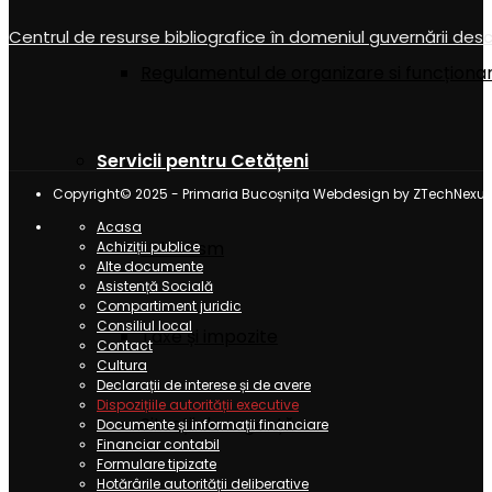
Centrul de resurse bibliografice în domeniul guvernării des
Regulamentul de organizare si funcționa
Servicii pentru Cetățeni
Copyright© 2025 - Primaria Bucoșnița Webdesign by ZTechNexus
Acasa
Urbanism
Achiziții publice
Alte documente
Asistență Socială
Compartiment juridic
Consiliul local
Taxe și impozite
Contact
Cultura
Declarații de interese și de avere
Dispozițiile autorității executive
Situații de urgență
Documente și informații financiare
Financiar contabil
Formulare tipizate
Hotărârile autorității deliberative