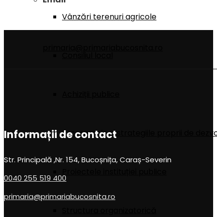
Vânzări terenuri agricole
primaria@primariabucosnita.ro
Consiliul local
Achiziții publice
Informații de contact
Programele si strategiile proprii de dezv
Str. Principală ,Nr. 154, Bucoșnița, Caraș-Severin
Proiectele instituției publice
0040 255 519 400
primaria@primariabucosnita.ro
Structura organizatorică