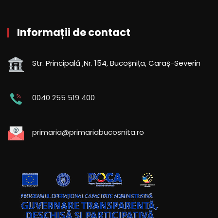
Informații de contact
Str. Principală ,Nr. 154, Bucoșnița, Caraș-Severin
0040 255 519 400
primaria@primariabucosnita.ro